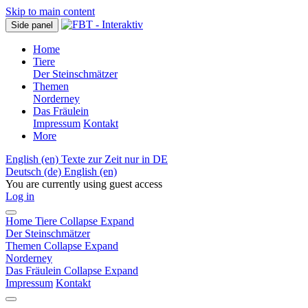
Skip to main content
Side panel
Home
Tiere
Der Steinschmätzer
Themen
Norderney
Das Fräulein
Impressum
Kontakt
More
English ‎(en)‎
Texte zur Zeit nur in DE
Deutsch ‎(de)‎
English ‎(en)‎
You are currently using guest access
Log in
Home
Tiere
Collapse
Expand
Der Steinschmätzer
Themen
Collapse
Expand
Norderney
Das Fräulein
Collapse
Expand
Impressum
Kontakt