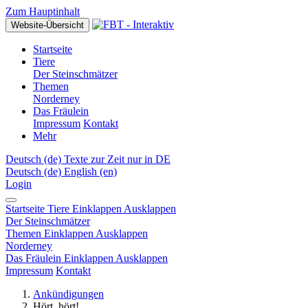
Zum Hauptinhalt
Website-Übersicht
Startseite
Tiere
Der Steinschmätzer
Themen
Norderney
Das Fräulein
Impressum
Kontakt
Mehr
Deutsch ‎(de)‎
Texte zur Zeit nur in DE
Deutsch ‎(de)‎
English ‎(en)‎
Login
Startseite
Tiere
Einklappen
Ausklappen
Der Steinschmätzer
Themen
Einklappen
Ausklappen
Norderney
Das Fräulein
Einklappen
Ausklappen
Impressum
Kontakt
Ankündigungen
Hört, hört!