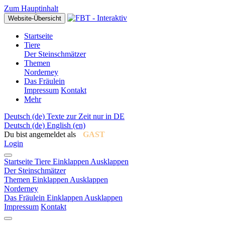
Zum Hauptinhalt
Website-Übersicht
Startseite
Tiere
Der Steinschmätzer
Themen
Norderney
Das Fräulein
Impressum
Kontakt
Mehr
Deutsch ‎(de)‎
Texte zur Zeit nur in DE
Deutsch ‎(de)‎
English ‎(en)‎
Du bist angemeldet als
GAST
Login
Startseite
Tiere
Einklappen
Ausklappen
Der Steinschmätzer
Themen
Einklappen
Ausklappen
Norderney
Das Fräulein
Einklappen
Ausklappen
Impressum
Kontakt